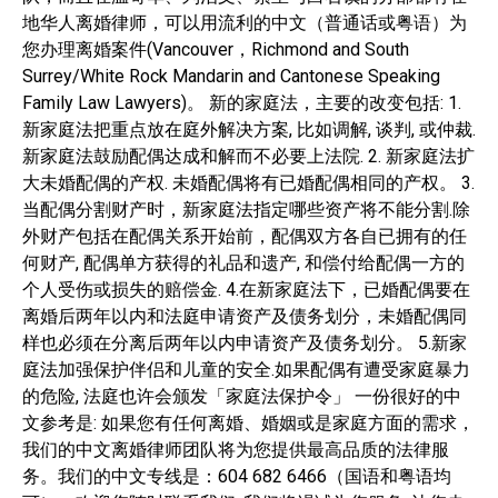
地华人离婚律师，可以用流利的中文（普通话或粤语）为
您办理离婚案件(Vancouver，Richmond and South
Surrey/White Rock Mandarin and Cantonese Speaking
Family Law Lawyers)。 新的家庭法，主要的改变包括: 1.
新家庭法把重点放在庭外解决方案, 比如调解, 谈判, 或仲裁.
新家庭法鼓励配偶达成和解而不必要上法院. 2. 新家庭法扩
大未婚配偶的产权. 未婚配偶将有已婚配偶相同的产权。 3.
当配偶分割财产时，新家庭法指定哪些资产将不能分割.除
外财产包括在配偶关系开始前，配偶双方各自已拥有的任
何财产, 配偶单方获得的礼品和遗产, 和偿付给配偶一方的
个人受伤或损失的赔偿金. 4.在新家庭法下，已婚配偶要在
离婚后两年以内和法庭申请资产及债务划分，未婚配偶同
样也必须在分离后两年以内申请资产及债务划分。 5.新家
庭法加强保护伴侣和儿童的安全.如果配偶有遭受家庭暴力
的危险, 法庭也许会颁发「家庭法保护令」 一份很好的中
文参考是: 如果您有任何离婚、婚姻或是家庭方面的需求，
我们的中文离婚律师团队将为您提供最高品质的法律服
务。我们的中文专线是：604 682 6466（国语和粤语均