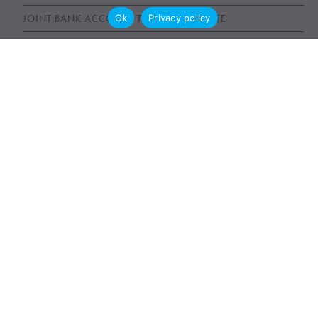
Ok
Privacy policy
JOINT BANK ACCOUNT TENANCY DISPUTE
POWER OF ATTORNEY ABUSE UNDUE INFLUENCE
UNFAIR WILLS
WILLS, ESTATES AND SUCCESSION ACT (WESA)
News & Publications
AWARDS
NEWS